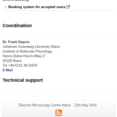
Booking system for accepted users
Coordination
Dr. Frank Depoix
Johannes Gutenberg University Mainz
Institute of Molecular Physiology
Hanns-Dieter-Hüsch-Weg 17
55128 Mainz
Tel +49 6131 39-22878
E-Mail
Technical support
Additional
Page-
Last
Electron Microscopy Centre Mainz
12th May 2016
Name:
Update:
information
RSS
about