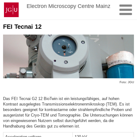
Skip
Johannes
Electron Microscopy Centre Mainz
to
Gutenberg
content
University
Mainz
FEI Tecnai 12
Foto: JGU
Das FEI Tecnai G2 12 BioTwin ist ein leistungsfähiges, auf hohen
Kontrast ausgelegtes Transmissionselektronenmikroskop (TEM). Es ist
besonders geeignet für kontrastarme oder strahlempfindliche Proben und
ausgerüstet für Cryo-TEM und Tomographie. Die Untersuchungen können
von eingewiesenen Nutzern selbst durchgeführt werden, da die
Handhabung des Geräts gut zu erlernen ist.
Acceleration voltage
120 kV