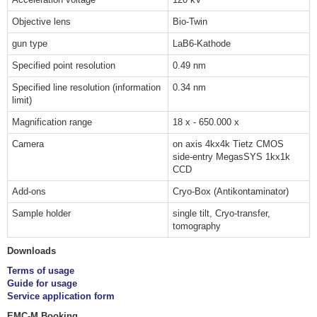
Objective lens
Bio-Twin
gun type
LaB6-Kathode
Specified point resolution
0.49 nm
Specified line resolution (information
0.34 nm
limit)
Magnification range
18 x - 650.000 x
Camera
on axis 4kx4k Tietz CMOS
side-entry MegasSYS 1kx1k
CCD
Add-ons
Cryo-Box (Antikontaminator)
Sample holder
single tilt, Cryo-transfer,
tomography
Downloads
Terms of usage
Guide for usage
Service application form
EMC-M Booking